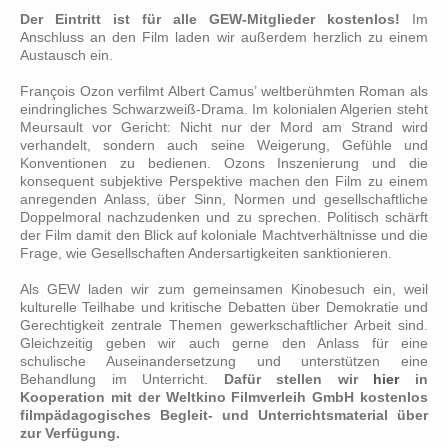
Der Eintritt ist für alle GEW-Mitglieder kostenlos!
Im
Anschluss an den Film laden wir außerdem herzlich zu einem
Austausch ein.
François Ozon verfilmt Albert Camus’ weltberühmten Roman als
eindringliches Schwarzweiß-Drama. Im kolonialen Algerien steht
Meursault vor Gericht: Nicht nur der Mord am Strand wird
verhandelt, sondern auch seine Weigerung, Gefühle und
Konventionen zu bedienen. Ozons Inszenierung und die
konsequent subjektive Perspektive machen den Film zu einem
anregenden Anlass, über Sinn, Normen und gesellschaftliche
Doppelmoral nachzudenken und zu sprechen. Politisch schärft
der Film damit den Blick auf koloniale Machtverhältnisse und die
Frage, wie Gesellschaften Andersartigkeiten sanktionieren.
Als GEW laden wir zum gemeinsamen Kinobesuch ein, weil
kulturelle Teilhabe und kritische Debatten über Demokratie und
Gerechtigkeit zentrale Themen gewerkschaftlicher Arbeit sind.
Gleichzeitig geben wir auch gerne den Anlass für eine
schulische Auseinandersetzung und unterstützen eine
Behandlung im Unterricht.
Dafür stellen wir
hier
in
Kooperation mit der Weltkino Filmverleih GmbH kostenlos
filmpädagogisches Begleit- und Unterrichtsmaterial über
zur Verfügung.