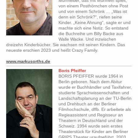
Murmeltier, das mit Murmeln spielt,
von einem Posthörnchen ohne Post
und von einem Schrönk … „Was ist
denn ein Schrönk?“, riefen seine
Kinder. „Keine Ahnung“, sagte er und
machte sich eine Notiz. So entstand
die Buchreihe um Billy Backe aus
Walle Wacke. Und inzwischen
dreizehn Kinderbücher. Sie wachsen mit seinen Kindern. Das
neueste erschien 2023 und heißt Crazy Family.
www.markusorths.de
Boris Pfeiffer
BORIS PFEIFFER wurde 1964 in
Berlin geboren. Nach dem Abitur
wurde er Buchhändler und Taxifahrer,
studierte Sprachwissenschaften und
Landschaftsplanung an der TU-Berlin
und Drehbuch an der Berliner
Filmhochschule, dffb. Er arbeitete als
Regieassistent und Regisseur an
Theatern in Deutschland und der
Schweiz. 1994 wurde sein erstes
Theaterstück für Kinder am Berliner
GRIPS Theater uraufgeführt. 2003