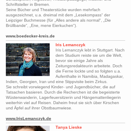
Schriftsteller in Bremen.
Seine Bücher und Theaterstücke wurden mehrfach
ausgezeichnet, u.a. dreimal mit dem „Lesekompass“ der
Leipziger Buchmesse (für „Alles andere als normal“, „Die
Brüllbande“, „Ene, mene Eierkuchen“).
www.boedecker-kreis.de
Iris Lemanczyk
Iris Lemanczyk lebt in Stuttgart. Nach
dem Studium reiste sie um die Welt,
bevor sie einige Jahre als
Zeitungsredakteurin arbeitete. Doch
die Ferne lockte und so folgten u.a.
Aufenthalte in Namibia, Madagaskar,
Indien, Georgien, Iran und eine Stippvisite beim Zirkus.
Sie schreibt vorwiegend Kinder- und Jugendbücher, die auf
Tatsachen basieren. Durch die Recherchen ist die begeisterte
Wüstenwanderin, Lagerfeuersitzerin und Hängemattenliegerin
weiterhin viel auf Reisen. Daheim freut sie sich über Kirschen
und Äpfel auf ihrer Obstbaumwiese.
www.IrisLemanczyk.de
Tanya Lieske