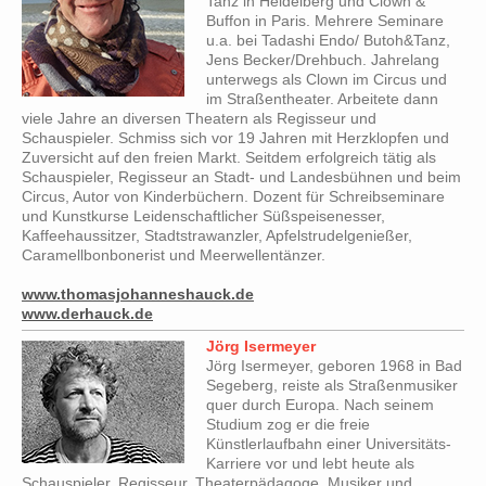
Tanz in Heidelberg und Clown &
Buffon in Paris. Mehrere Seminare
u.a. bei Tadashi Endo/ Butoh&Tanz,
Jens Becker/Drehbuch. Jahrelang
unterwegs als Clown im Circus und
im Straßentheater. Arbeitete dann
viele Jahre an diversen Theatern als Regisseur und
Schauspieler. Schmiss sich vor 19 Jahren mit Herzklopfen und
Zuversicht auf den freien Markt. Seitdem erfolgreich tätig als
Schauspieler, Regisseur an Stadt- und Landesbühnen und beim
Circus, Autor von Kinderbüchern. Dozent für Schreibseminare
und Kunstkurse Leidenschaftlicher Süßspeisenesser,
Kaffeehaussitzer, Stadtstrawanzler, Apfelstrudelgenießer,
Caramellbonbonerist und Meerwellentänzer.
www.thomasjohanneshauck.de
www.derhauck.de
Jörg Isermeyer
Jörg Isermeyer, geboren 1968 in Bad
Segeberg, reiste als Straßenmusiker
quer durch Europa. Nach seinem
Studium zog er die freie
Künstlerlaufbahn einer Universitäts-
Karriere vor und lebt heute als
Schauspieler, Regisseur, Theaterpädagoge, Musiker und