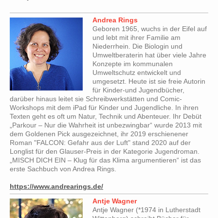
Andrea Rings
Geboren 1965, wuchs in der Eifel auf
und lebt mit ihrer Familie am
Niederrhein. Die Biologin und
Umweltberaterin hat über viele Jahre
Konzepte im kommunalen
Umweltschutz entwickelt und
umgesetzt. Heute ist sie freie Autorin
für Kinder-und Jugendbücher,
darüber hinaus leitet sie Schreibwerkstätten und Comic-
Workshops mit dem iPad für Kinder und Jugendliche. In ihren
Texten geht es oft um Natur, Technik und Abenteuer. Ihr Debüt
„Parkour – Nur die Wahrheit ist unbezwingbar“ wurde 2013 mit
dem Goldenen Pick ausgezeichnet, ihr 2019 erschienener
Roman "FALCON: Gefahr aus der Luft" stand 2020 auf der
Longlist für den Glauser-Preis in der Kategorie Jugendroman.
„MISCH DICH EIN – Klug für das Klima argumentieren“ ist das
erste Sachbuch von Andrea Rings.
https://www.andrearings.de/
Antje Wagner
Antje Wagner (*1974 in Lutherstadt