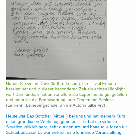
Haben Sie vielen Dank für Ihre Lesung, die … viel Freude
bereitet hat und in dieser besonderen Zeit ein echtes Highlight
war! Den Kindern haben vor allem die Experimente gut gefallen
und natürlich die Beantwortung ihrer Fragen am Schluss.
(Lehrerin, Leinebergschule, an die Autorin Silke Vry)
Heute war Bas Böttcher (virtuell) bei uns und hat meinem Kurs
einen grandiosen Workshop geboten ... Er hat die virtuelle
Situation wirklich sehr, sehr gut genutzt und hatte tolle Ideen für
Schreibanlässe! Es war wirklich eine lohnende Veranstaltung.