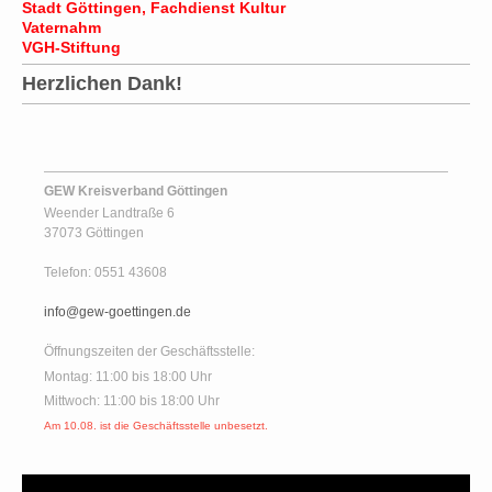
Stadt Göttingen
, Fachdienst Kultur
Vaternahm
VGH-Stiftung
Herzlichen Dank!
GEW Kreisverband Göttingen
Weender Landtraße 6
37073 Göttingen
Telefon: 0551 43608
info@gew-goettingen.de
Öffnungszeiten der Geschäftsstelle:
Montag: 11:00 bis 18:00 Uhr
Mittwoch: 11:00 bis 18:00 Uhr
Am 10.08. ist die Geschäftsstelle unbesetzt.