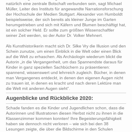
natürlich eine zentrale Botschaft verbunden sein, sagt Michael
Müller, Leiter des Instituts für angewandte Narrationsforschung
der Hochschule der Medien Stuttgart. Alexander von Humboldt
beispielsweise, der sich bereits als kleiner Junge im Garten
herumgetrieben und sich mit Käfern und Blumen beschäftigt hat,
ist ein solcher Held. Er sollte zum größten Wissenschaftler
seiner Zeit werden, so der Autor Dr. Volker Mehnert.
Als Kunsthistorikerin macht sich Dr. Silke Vry die Illusion und den
Schein zunutze, um einen Einblick in die Welt oder einen Blick
auf die Welt zu erhaschen. Als Archäologin wiederum blickt die
Autorin „in die Vergangenheit, um das Spannendste daraus für
Kinder in ganz speziellen Sachbüchern zu präsentieren:
spannend, wissenswert und lehrreich zugleich. Bücher, in denen
man Vergangenes entdeckt, in denen den eigenen Augen nicht
zu trauen ist, in denen es kracht und nach deren Lektüre man
die Welt mit anderen Augen sieht“.
Augenblicke und Rückblicke 2020:
Schade fanden es die Kinder und Jugendlichen schon, dass die
Autorinnen und Illustratoren diesen Herbst nicht zu ihnen in die
Klassenzimmer kommen konnten! Ihre Begeisterungsfähigkeit
haben sie dennoch nicht verloren – wie sich bei den 38
Lesungen zeigte, die über die Bildschirme in den Schulen