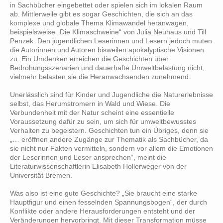
in Sachbücher eingebettet oder spielen sich im lokalen Raum
ab. Mittlerweile gibt es sogar Geschichten, die sich an das
komplexe und globale Thema Klimawandel heranwagen,
beispielsweise „Die Klimaschweine“ von Julia Neuhaus und Till
Penzek. Den jugendlichen Leserinnen und Lesern jedoch muten
die Autorinnen und Autoren bisweilen apokalyptische Visionen
zu. Ein Umdenken erreichen die Geschichten über
Bedrohungsszenarien und dauerhafte Umweltbelastung nicht,
vielmehr belasten sie die Heranwachsenden zunehmend.
Unerlässlich sind für Kinder und Jugendliche die Naturerlebnisse
selbst, das Herumstromern in Wald und Wiese. Die
Verbundenheit mit der Natur scheint eine essentielle
Voraussetzung dafür zu sein, um sich für umweltbewusstes
Verhalten zu begeistern. Geschichten tun ein Übriges, denn sie
„… eröffnen andere Zugänge zur Thematik als Sachbücher, da
sie nicht nur Fakten vermitteln, sondern vor allem die Emotionen
der Leserinnen und Leser ansprechen“, meint die
Literaturwissenschaftlerin Elisabeth Hollerweger von der
Universität Bremen.
Was also ist eine gute Geschichte? „Sie braucht eine starke
Hauptfigur und einen fesselnden Spannungsbogen“, der durch
Konflikte oder andere Herausforderungen entsteht und der
Veränderungen hervorbringt. Mit dieser Transformation müsse