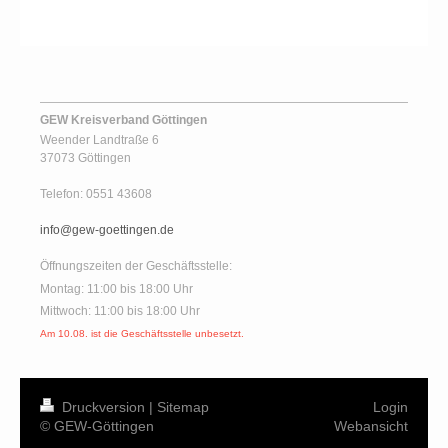
GEW Kreisverband Göttingen
Weender Landtraße 6
37073 Göttingen
Telefon: 0551 43608
info@gew-goettingen.de
Öffnungszeiten der Geschäftsstelle:
Montag: 11:00 bis 18:00 Uhr
Mittwoch: 11:00 bis 18:00 Uhr
Am 10.08. ist die Geschäftsstelle unbesetzt.
Druckversion
|
Sitemap
Login
© GEW-Göttingen
Webansicht